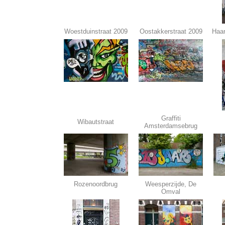
Woestduinstraat 2009
Oostakkerstraat 2009
Haar
Graffiti
Wibautstraat
Amsterdamsebrug
Rozenoordbrug
Weesperzijde, De
Omval