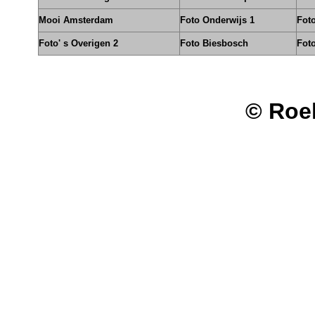
Mooi Amsterdam
Foto Onderwijs 1
Foto
Foto' s Overigen 2
Foto Biesbosch
Fot
© Roe