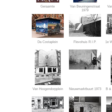
Geraamte
Van Beuningenstraat
Van
1979
Da Costaplein
Flevohuis R.I.P.
1e W
Van Hoogendorpplein
Nieuwmarktbuurt 1973
B &