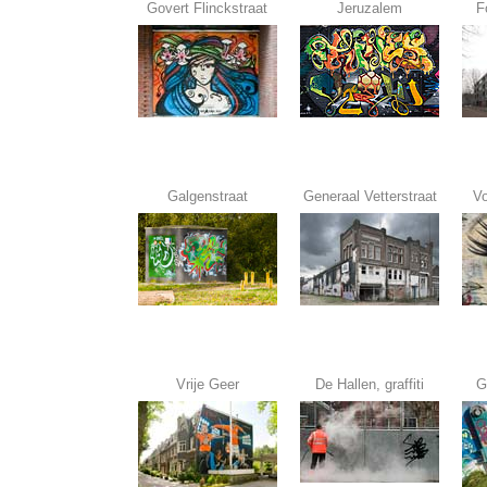
Govert Flinckstraat
Jeruzalem
F
Galgenstraat
Generaal Vetterstraat
V
Vrije Geer
De Hallen, graffiti
G