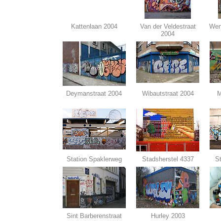
Kattenlaan 2004
Van der Veldestraat
Wen
2004
Deymanstraat 2004
Wibautstraat 2004
M
Station Spaklerweg
Stadsherstel 4337
S
Sint Barberenstraat
Hurley 2003