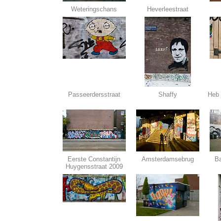
Weteringschans
Heverleestraat
Passeerdersstraat
Shaffy
Heb j
Eerste Constantijn
Amsterdamsebrug
Ba
Huygensstraat 2009