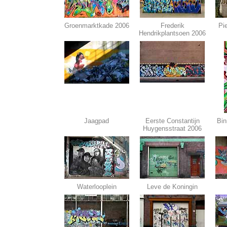
Groenmarktkade 2006
Frederik
Pi
Hendrikplantsoen 2006
Jaagpad
Eerste Constantijn
Bin
Huygensstraat 2006
Waterlooplein
Leve de Koningin