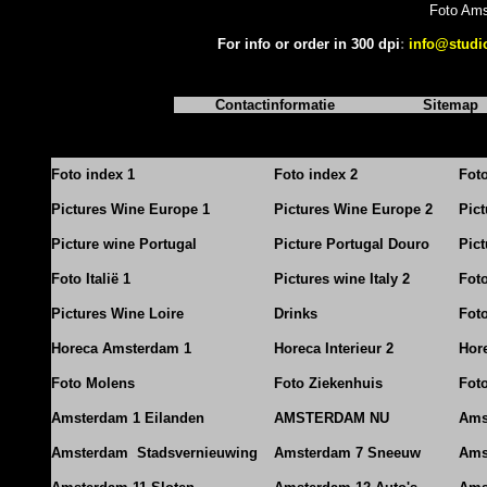
Foto Am
For info or order in 300 dpi
:
info@studi
Contactinformatie
Sitemap
Foto index 1
Foto index 2
Fot
Pictures Wine Europe 1
Pictures Wine Europe 2
Pic
Picture wine Portugal
Picture Portugal Douro
Pict
Foto Italië 1
Pictures wine Italy 2
Foto
Pictures Wine Loire
Drinks
Foto
Horeca Amsterdam 1
Horeca Interieur 2
Hore
Foto Molens
Foto Ziekenhuis
Foto
Amsterdam 1 Eilanden
AMSTERDAM NU
Ams
Amsterdam Stadsvernieuwing
Amsterdam 7 Sneeuw
Ams