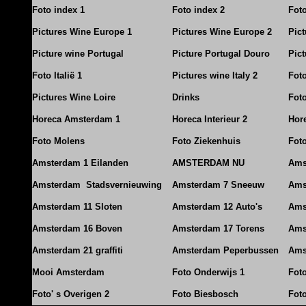
Foto index 1
Foto index 2
Fot
Pictures Wine Europe 1
Pictures Wine Europe 2
Pic
Picture wine Portugal
Picture Portugal Douro
Pict
Foto Italië 1
Pictures wine Italy 2
Foto
Pictures Wine Loire
Drinks
Foto
Horeca Amsterdam 1
Horeca Interieur 2
Hore
Foto Molens
Foto Ziekenhuis
Foto
Amsterdam 1 Eilanden
AMSTERDAM NU
Ams
Amsterdam Stadsvernieuwing
Amsterdam 7 Sneeuw
Ams
Amsterdam 11 Sloten
Amsterdam 12 Auto's
Ams
Amsterdam 16 Boven
Amsterdam 17 Torens
Ams
Amsterdam 21 graffiti
Amsterdam Peperbussen
Ams
Mooi Amsterdam
Foto Onderwijs 1
Fot
Foto' s Overigen 2
Foto Biesbosch
Fot