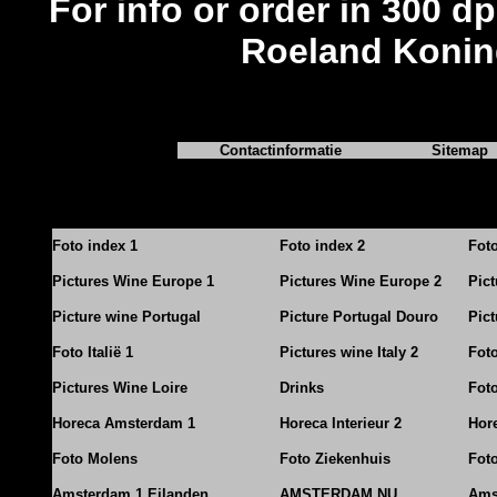
For info or order in 300 dp
Roeland Konin
Contactinformatie
Sitemap
Foto index 1
Foto index 2
Fot
Pictures Wine Europe 1
Pictures Wine Europe 2
Pic
Picture wine Portugal
Picture Portugal Douro
Pict
Foto Italië 1
Pictures wine Italy 2
Foto
Pictures Wine Loire
Drinks
Foto
Horeca Amsterdam 1
Horeca Interieur 2
Hore
Foto Molens
Foto Ziekenhuis
Foto
Amsterdam 1 Eilanden
AMSTERDAM NU
Ams