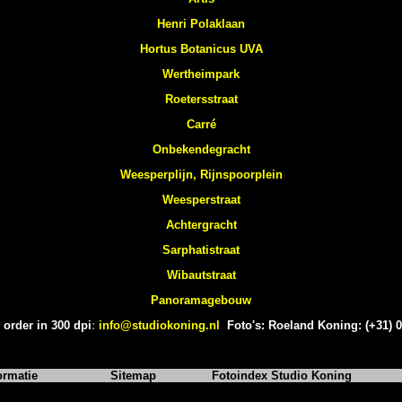
Henri Polaklaan
Hortus Botanicus UVA
Wertheimpark
Roetersstraat
Carré
Onbekendegracht
Weesperplijn, Rijnspoorplein
Weesperstraat
Achtergracht
Sarphatistraat
Wibautstraat
Panoramagebouw
 order in 300 dpi
:
info@studiokoning.nl
Foto's: Roeland Koning: (+31) 
ormatie
Sitemap
Fotoindex Studio Koning