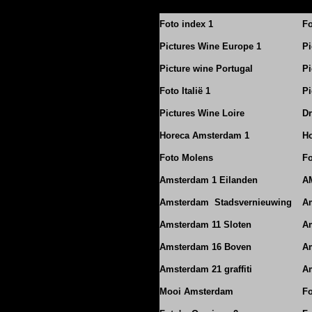
Foto index 1
Fo
Pictures Wine Europe 1
Pi
Picture wine Portugal
Pi
Foto Italië 1
Pi
Pictures Wine Loire
Dr
Horeca Amsterdam 1
Ho
Foto Molens
Fo
Amsterdam 1 Eilanden
A
Amsterdam Stadsvernieuwing
A
Amsterdam 11 Sloten
Am
Amsterdam 16 Boven
A
Amsterdam 21 graffiti
A
Mooi Amsterdam
Fo