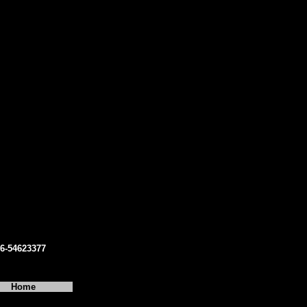
06-54623377
Home