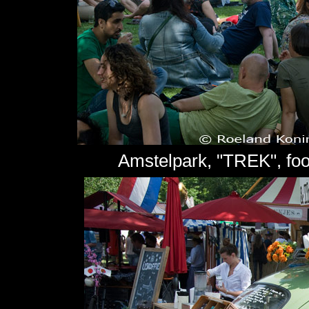
Amstelpark, "TREK", foo