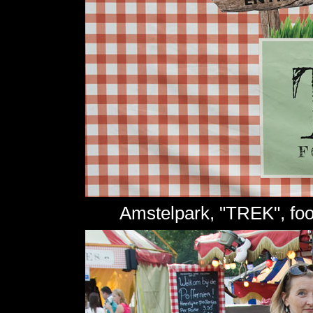
Amstelpark, "TREK", foo