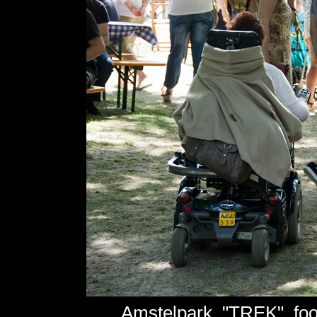
Amstelpark, "TREK", foo