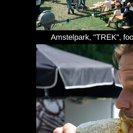
Amstelpark, "TREK", foo