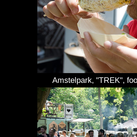
Amstelpark, "TREK", foo