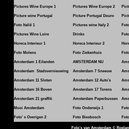
Pictures Wine Europe 1
Pictures Wine Europe 2
Pic
Picture wine Portugal
Picture Portugal Douro
Pict
Foto Italië 1
Pictures wine Italy 2
Foto
Pictures Wine Loire
Drinks
Foto
Horeca Interieur 1
Horeca Interieur 2
Hore
Foto Molens
Foto Ziekenhuis
Foto
Amsterdam 1 Eilanden
AMSTERDAM NU
Ams
Amsterdam Stadsvernieuwing
Amsterdam 7 Sneeuw
Ams
Amsterdam 11 Sloten
Amsterdam 12 Auto's
Ams
Amsterdam 16 Boven
Amsterdam 17 Torens
Ams
Amsterdam 21 graffiti
Amsterdam Peperbussen
Ams
Mooi Amsterdam
Foto Onderwijs 1
Fot
Foto' s Overigen 2
Foto Biesbosch
Fot
Foto's van Amsterdam © Roela