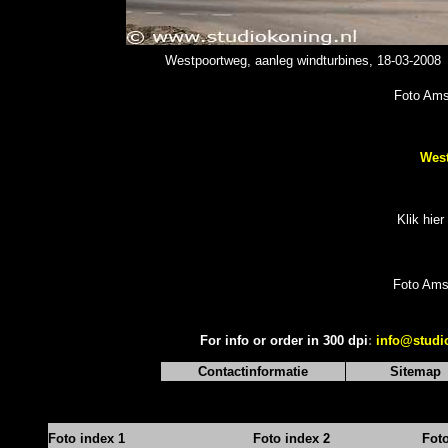
Westpoortweg, aanleg windturbines, 18-03-2008
Foto Ams
West
Klik hier
Foto Ams
For info or order in 300 dpi
:
info@studi
Contactinformatie
Sitemap
Foto index 1
Foto index 2
Fot