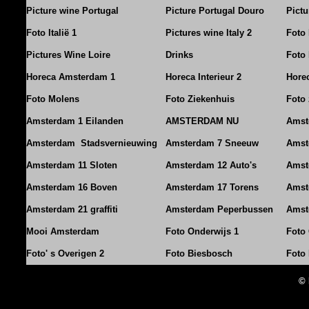
Picture wine Portugal
Picture Portugal Douro
Pictu
Foto Italië 1
Pictures wine Italy 2
Foto 
Pictures Wine Loire
Drinks
Foto 
Horeca Amsterdam 1
Horeca Interieur 2
Horec
Foto Molens
Foto Ziekenhuis
Foto 
Amsterdam 1 Eilanden
AMSTERDAM NU
Amst
Amsterdam Stadsvernieuwing
Amsterdam 7 Sneeuw
Amst
Amsterdam 11 Sloten
Amsterdam 12 Auto's
Amst
Amsterdam 16 Boven
Amsterdam 17 Torens
Amst
Amsterdam 21 graffiti
Amsterdam Peperbussen
Amst
Mooi Amsterdam
Foto Onderwijs 1
Foto
Foto' s Overigen 2
Foto Biesbosch
Foto
© 