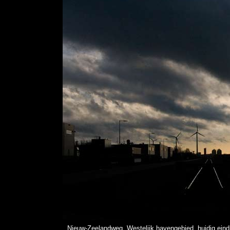
Nieuw-Zeelandweg, Westelijk havengebied, huidig eind