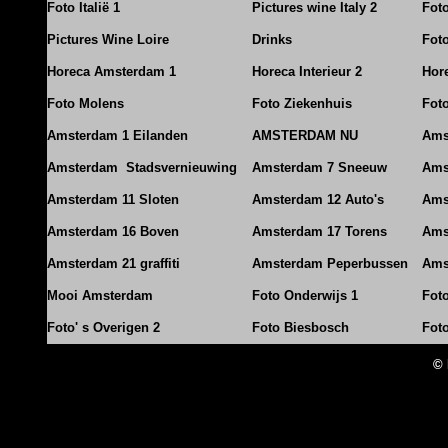
Foto Italië 1
Pictures wine Italy 2
Foto
Pictures Wine Loire
Drinks
Foto
Horeca Amsterdam 1
Horeca Interieur 2
Hore
Foto Molens
Foto Ziekenhuis
Foto
Amsterdam 1 Eilanden
AMSTERDAM NU
Ams
Amsterdam Stadsvernieuwing
Amsterdam 7 Sneeuw
Ams
Amsterdam 11 Sloten
Amsterdam 12 Auto's
Ams
Amsterdam 16 Boven
Amsterdam 17 Torens
Ams
Amsterdam 21 graffiti
Amsterdam Peperbussen
Ams
Mooi Amsterdam
Foto Onderwijs 1
Fot
Foto' s Overigen 2
Foto Biesbosch
Fot
© 