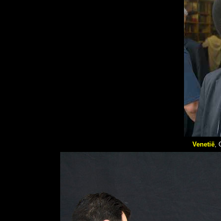
Venetië
, 