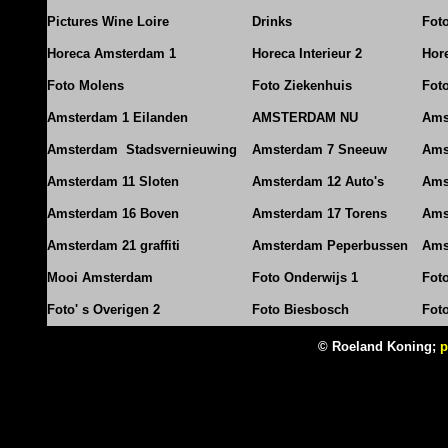
Pictures Wine Loire
Drinks
Foto
Horeca Amsterdam 1
Horeca Interieur 2
Hore
Foto Molens
Foto Ziekenhuis
Foto
Amsterdam 1 Eilanden
AMSTERDAM NU
Ams
Amsterdam Stadsvernieuwing
Amsterdam 7 Sneeuw
Ams
Amsterdam 11 Sloten
Amsterdam 12 Auto's
Ams
Amsterdam 16 Boven
Amsterdam 17 Torens
Ams
Amsterdam 21 graffiti
Amsterdam Peperbussen
Ams
Mooi Amsterdam
Foto Onderwijs 1
Fot
Foto' s Overigen 2
Foto Biesbosch
Fot
© Roeland Koning;
p