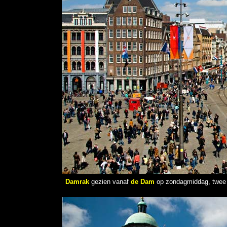
Damrak
gezien vanaf
de Dam
op zondagmiddag, twee d