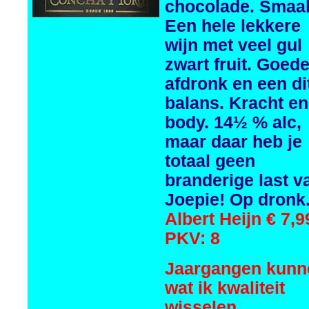
chocolade. Smaa
Een hele lekkere
wijn met veel gul
zwart fruit. Goed
afdronk en een di
balans. Kracht en
body. 14½ % alc,
maar daar heb je
totaal geen
branderige last v
Joepie! Op dronk
Albert Heijn € 7,9
PKV: 8
Jaargangen kunn
wat ik kwaliteit
wisselen.