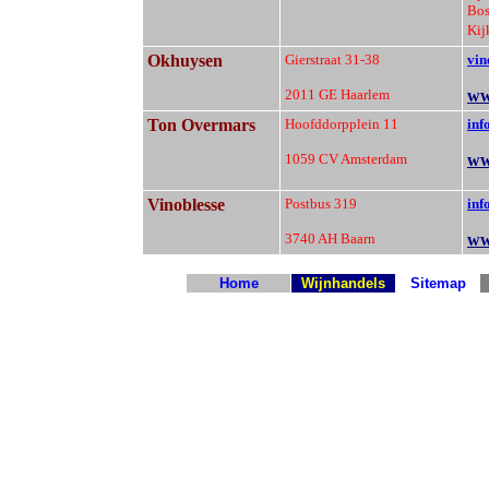
Bos
Kij
Okhuysen
Gierstraat 31-38
vin
2011 GE Haarlem
ww
Ton Overmars
Hoofddorpplein 11
inf
1059 CV Amsterdam
ww
Vinoblesse
Postbus 319
inf
3740 AH Baarn
ww
Home
Wijnhandels
Sitemap