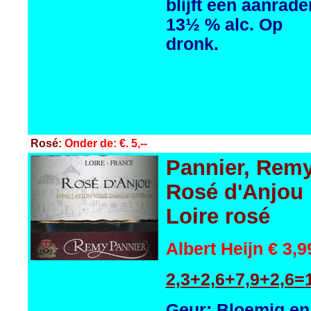
blijft een aanrade
13½ % alc. Op
dronk.
Rosé:
Onder de: €. 5,--
Pannier, Rem
Rosé d'Anjou
Loire rosé
Albert Heijn € 3,9
2,3+2,6+7,9+2,6=
Geur: Bloemig en