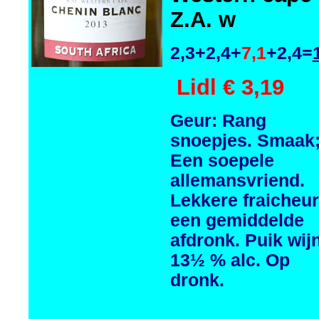
Z.A. w
2,3+2,4+
7,1
+2,4=
Lidl € 3,19
Geur: Rang
snoepjes. Smaak
Een soepele
allemansvriend.
Lekkere fraicheur
een gemiddelde
afdronk. Puik wijn
13½ % alc.
Op
dronk.