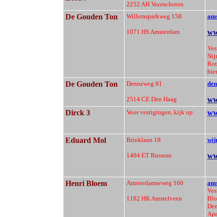
2252 AH Voorschoten
De Gouden Ton
Willemsparkweg 158
am
1071 HS Amsterdam
ww
Ves
Nij
Rot
hie
De Gouden Ton
Denneweg 81
den
2514 CE Den Haag
ww
Dirck 3
Voor vestigingen, kijk op:
ww
Eduard Mol
Brinklaan 18
wij
1404 ET Bussum
ww
Henri Bloem
Amsterdamseweg 160
ams
Ves
1182 HK Amstelveen
Blo
Den
Ape