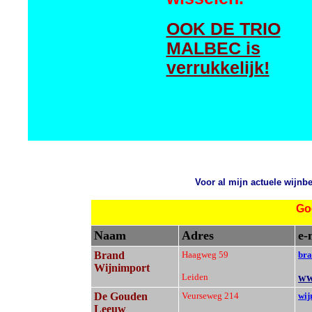
OOK DE TRIO
MALBEC is
verrukkelijk!
Voor al mijn actuele wijnb
Go
Naam
Adres
e-
Brand
Haagweg 59
bra
Wijnimport
Leiden
ww
De Gouden
Veurseweg 214
wij
Leeuw