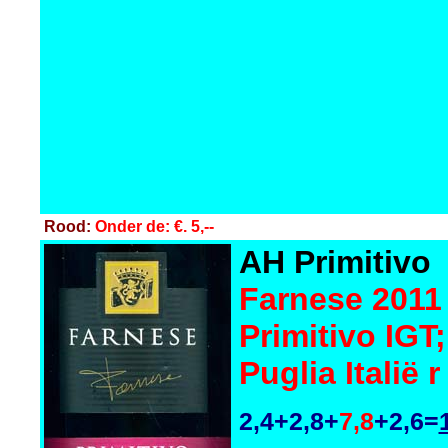
Rood:
Onder de: €. 5,--
AH Primitivo
Farnese 2011
Primitivo IGT;
Puglia Italië r
2,4+2,8+
7,8
+2,6=