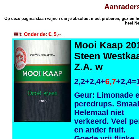
Aanraders
Op deze pagina staan wijnen die je absoluut moet proberen, gezien hu
heel Ne
Wit:
Onder de: €. 5,--
Mooi Kaap 20
Steen Westka
Z.A. w
2,2+2,4+
6,7
+2,4=
Geur: Limonade 
peredrups. Smaa
Helemaal niet
verkeerd. Veel pe
en ander fruit.
Goede vrij flinke