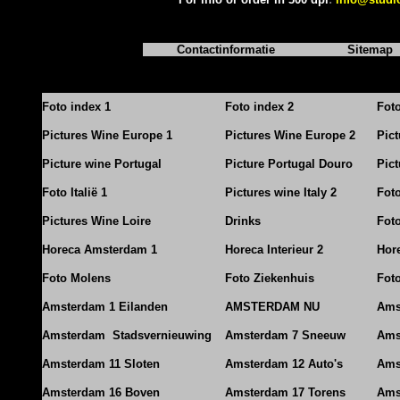
Contactinformatie
Sitemap
Foto index 1
Foto index 2
Fot
Pictures Wine Europe 1
Pictures Wine Europe 2
Pic
Picture wine Portugal
Picture Portugal Douro
Pict
Foto Italië 1
Pictures wine Italy 2
Foto
Pictures Wine Loire
Drinks
Foto
Horeca Amsterdam 1
Horeca Interieur 2
Hore
Foto Molens
Foto Ziekenhuis
Foto
Amsterdam 1 Eilanden
AMSTERDAM NU
Ams
Amsterdam Stadsvernieuwing
Amsterdam 7 Sneeuw
Ams
Amsterdam 11 Sloten
Amsterdam 12 Auto's
Ams
Amsterdam 16 Boven
Amsterdam 17 Torens
Ams