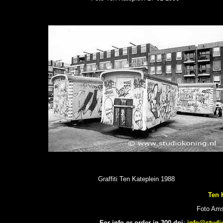
Graffiti Ten Kateplein 1988
Ten 
Foto Ams
For info or order in 300 dpi
:
info@studi