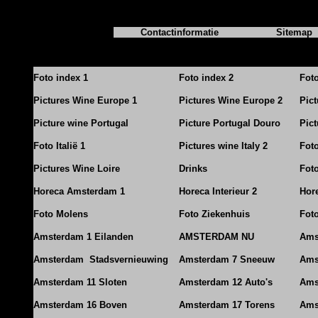
Contactinformatie
Sitemap
Foto index 1
Foto index 2
Fot
Pictures Wine Europe 1
Pictures Wine Europe 2
Pic
Picture wine Portugal
Picture Portugal Douro
Pict
Foto Italië 1
Pictures wine Italy 2
Foto
Pictures Wine Loire
Drinks
Foto
Horeca Amsterdam 1
Horeca Interieur 2
Hore
Foto Molens
Foto Ziekenhuis
Foto
Amsterdam 1 Eilanden
AMSTERDAM NU
Ams
Amsterdam Stadsvernieuwing
Amsterdam 7 Sneeuw
Ams
Amsterdam 11 Sloten
Amsterdam 12 Auto's
Ams
Amsterdam 16 Boven
Amsterdam 17 Torens
Ams