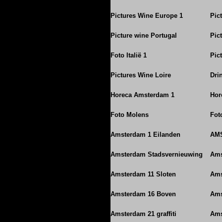
Pictures Wine Europe 1
Pic
Picture wine Portugal
Pic
Foto Italië 1
Pict
Pictures Wine Loire
Dri
Horeca Amsterdam 1
Hore
Foto Molens
Fot
Amsterdam 1 Eilanden
AM
Amsterdam Stadsvernieuwing
Ams
Amsterdam 11 Sloten
Ams
Amsterdam 16 Boven
Ams
Amsterdam 21 graffiti
Ams