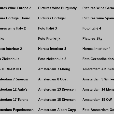
tures Wine Europe 2
Pictures Wine Burgundy
Pictures Wine Ger
ture Portugal Douro
Pictures Portugal
Pictures wine Spain
ures wine Italy 2
Foto Italië 3
Foto Italië 4
nks
Foto Frankrijk
Pictures Sky
ca Interieur 2
Horeca Interieur 3
Horeca Interieur 4
o Ziekenhuis
Foto ziekenhuis 2
Foto Gezondheidsz
STERDAM NU
Amsterdam 3 IJburg
Amsterdam 4 Kinker
terdam 7 Sneeuw
Amsterdam 8 Oost
Amsterdam 9 Winke
terdam 12 Auto's
Amsterdam 13 Diversen
Amsterdam 14 Men
terdam 17 Torens
Amsterdam 18 Diversen
Amsterdam 19 OW
terdam Peperbussen
Amsterdam Albert Cuyp
Foto Amsterdam Oo