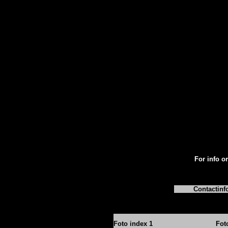
For info or
Contactinf
Foto index 1
Fot