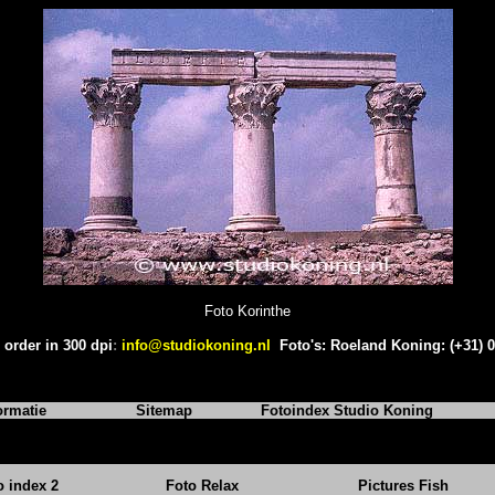
Foto Korinthe
 order in 300 dpi
:
info@studiokoning.nl
Foto's: Roeland Koning: (+31) 
ormatie
Sitemap
Fotoindex Studio Koning
o index 2
Foto Relax
Pictures Fish