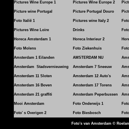
Pictures Wine Europe 1
Pictures Wine Europe 2
Pic
Picture wine Portugal
Picture Portugal Douro
Pict
Foto Italië 1
Pictures wine Italy 2
Foto
Pictures Wine Loire
Drinks
Foto
Horeca Amsterdam 1
Horeca Interieur 2
Hore
Foto Molens
Foto Ziekenhuis
Foto
Amsterdam 1 Eilanden
AMSTERDAM NU
Ams
Amsterdam Stadsvernieuwing
Amsterdam 7 Sneeuw
Ams
Amsterdam 11 Sloten
Amsterdam 12 Auto's
Ams
Amsterdam 16 Boven
Amsterdam 17 Torens
Ams
Amsterdam 21 graffiti
Amsterdam Peperbussen
Ams
Mooi Amsterdam
Foto Onderwijs 1
Fot
Foto' s Overigen 2
Foto Biesbosch
Fot
Foto's van Amsterdam © Roela