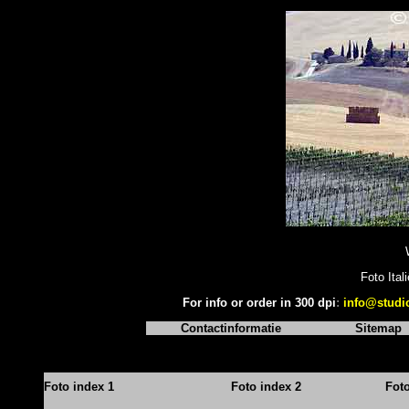
Foto Ital
For info or order in 300 dpi
:
info@studi
Contactinformatie
Sitemap
Foto index 1
Foto index 2
Fot