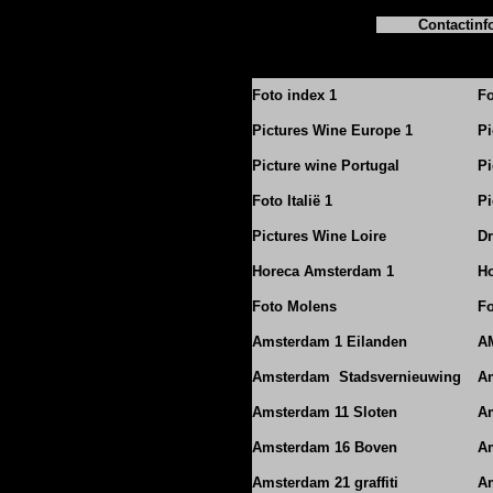
Contactinf
Foto index 1
Fo
Pictures Wine Europe 1
Pi
Picture wine Portugal
Pi
Foto Italië 1
Pi
Pictures Wine Loire
Dr
Horeca Amsterdam 1
Ho
Foto Molens
Fo
Amsterdam 1 Eilanden
A
Amsterdam Stadsvernieuwing
A
Amsterdam 11 Sloten
Am
Amsterdam 16 Boven
A
Amsterdam 21 graffiti
A