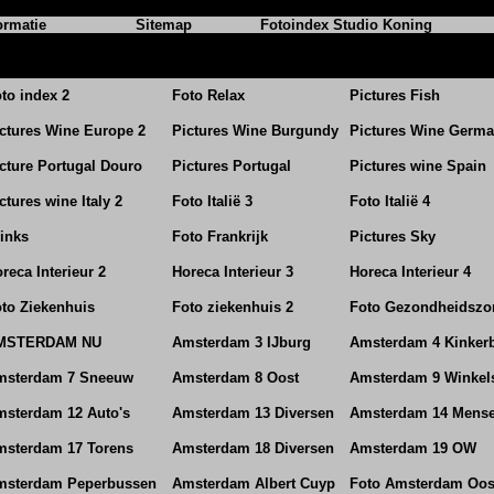
ormatie
Sitemap
Fotoindex Studio Koning
to index 2
Foto Relax
Pictures Fish
ctures Wine Europe 2
Pictures Wine Burgundy
Pictures Wine Germ
cture Portugal Douro
Pictures Portugal
Pictures wine Spain
ctures wine Italy 2
Foto Italië 3
Foto Italië 4
inks
Foto Frankrijk
Pictures Sky
reca Interieur 2
Horeca Interieur 3
Horeca Interieur 4
to Ziekenhuis
Foto ziekenhuis 2
Foto Gezondheidszo
MSTERDAM NU
Amsterdam 3 IJburg
Amsterdam 4 Kinker
msterdam 7 Sneeuw
Amsterdam 8 Oost
Amsterdam 9 Winkel
sterdam 12 Auto's
Amsterdam 13 Diversen
Amsterdam 14 Mens
msterdam 17 Torens
Amsterdam 18 Diversen
Amsterdam 19 OW
msterdam Peperbussen
Amsterdam Albert Cuyp
Foto Amsterdam Oos