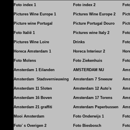
Foto index 1
Foto index 2
Fot
Pictures Wine Europe 1
Pictures Wine Europe 2
Pic
Picture wine Portugal
Picture Portugal Douro
Pict
Foto Italië 1
Pictures wine Italy 2
Foto
Pictures Wine Loire
Drinks
Foto
Horeca Amsterdam 1
Horeca Interieur 2
Hore
Foto Molens
Foto Ziekenhuis
Foto
Amsterdam 1 Eilanden
AMSTERDAM NU
Ams
Amsterdam Stadsvernieuwing
Amsterdam 7 Sneeuw
Ams
Amsterdam 11 Sloten
Amsterdam 12 Auto's
Ams
Amsterdam 16 Boven
Amsterdam 17 Torens
Ams
Amsterdam 21 graffiti
Amsterdam Peperbussen
Ams
Mooi Amsterdam
Foto Onderwijs 1
Fot
Foto' s Overigen 2
Foto Biesbosch
Fot