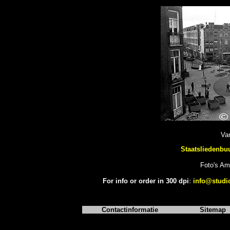
Van
Staatsliedenbuu
Foto's A
For info or order in 300 dpi
:
info@studi
Contactinformatie
Sitemap