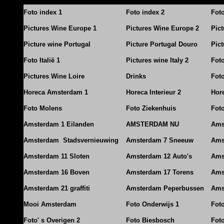
Foto index 1
Foto index 2
Fot
Pictures Wine Europe 1
Pictures Wine Europe 2
Pic
Picture wine Portugal
Picture Portugal Douro
Pict
Foto Italië 1
Pictures wine Italy 2
Foto
Pictures Wine Loire
Drinks
Foto
Horeca Amsterdam 1
Horeca Interieur 2
Hore
Foto Molens
Foto Ziekenhuis
Foto
Amsterdam 1 Eilanden
AMSTERDAM NU
Ams
Amsterdam Stadsvernieuwing
Amsterdam 7 Sneeuw
Ams
Amsterdam 11 Sloten
Amsterdam 12 Auto's
Ams
Amsterdam 16 Boven
Amsterdam 17 Torens
Ams
Amsterdam 21 graffiti
Amsterdam Peperbussen
Ams
Mooi Amsterdam
Foto Onderwijs 1
Fot
Foto' s Overigen 2
Foto Biesbosch
Fot