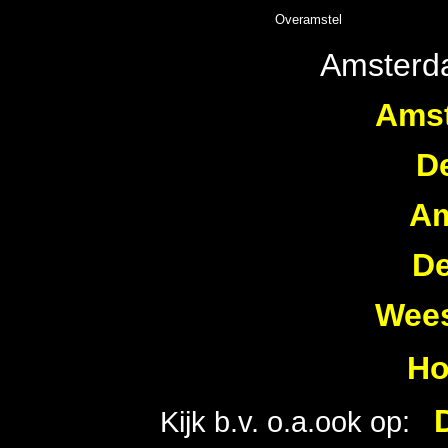
Overamstel
Amsterd
Amst
D
Am
De
Wees
Ho
Kijk b.v. o.a.ook op: