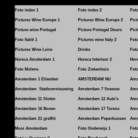
Foto index 1
Foto index 2
Fot
Pictures Wine Europe 1
Pictures Wine Europe 2
Pic
Picture wine Portugal
Picture Portugal Douro
Pict
Foto Italië 1
Pictures wine Italy 2
Foto
Pictures Wine Loire
Drinks
Foto
Horeca Amsterdam 1
Horeca Interieur 2
Hore
Foto Molens
Foto Ziekenhuis
Foto
Amsterdam 1 Eilanden
AMSTERDAM NU
Ams
Amsterdam Stadsvernieuwing
Amsterdam 7 Sneeuw
Ams
Amsterdam 11 Sloten
Amsterdam 12 Auto's
Ams
Amsterdam 16 Boven
Amsterdam 17 Torens
Ams
Amsterdam 21 graffiti
Amsterdam Peperbussen
Ams
Mooi Amsterdam
Foto Onderwijs 1
Fot