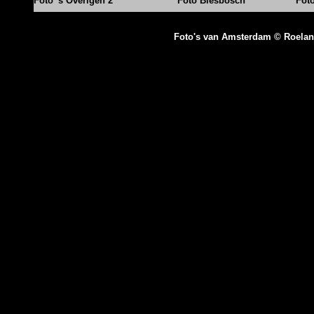
Foto' s Overigen 2
Foto Biesbosch
Fot
Foto's van Amsterdam © Roela