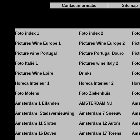
Contactinformatie
Sitemap
Foto index 1
Foto index 2
Fot
Pictures Wine Europe 1
Pictures Wine Europe 2
Pic
Picture wine Portugal
Picture Portugal Douro
Pict
Foto Italië 1
Pictures wine Italy 2
Foto
Pictures Wine Loire
Drinks
Foto
Horeca Interieur 1
Horeca Interieur 2
Hore
Foto Molens
Foto Ziekenhuis
Foto
Amsterdam 1 Eilanden
AMSTERDAM NU
Ams
Amsterdam Stadsvernieuwing
Amsterdam 7 Sneeuw
Ams
Amsterdam 11 Sloten
Amsterdam 12 Auto's
Ams
Amsterdam 16 Boven
Amsterdam 17 Torens
Ams