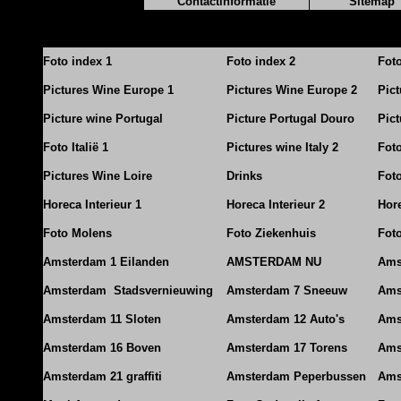
Contactinformatie
Sitemap
Foto index 1
Foto index 2
Fot
Pictures Wine Europe 1
Pictures Wine Europe 2
Pic
Picture wine Portugal
Picture Portugal Douro
Pict
Foto Italië 1
Pictures wine Italy 2
Foto
Pictures Wine Loire
Drinks
Foto
Horeca Interieur 1
Horeca Interieur 2
Hore
Foto Molens
Foto Ziekenhuis
Foto
Amsterdam 1 Eilanden
AMSTERDAM NU
Ams
Amsterdam Stadsvernieuwing
Amsterdam 7 Sneeuw
Ams
Amsterdam 11 Sloten
Amsterdam 12 Auto's
Ams
Amsterdam 16 Boven
Amsterdam 17 Torens
Ams
Amsterdam 21 graffiti
Amsterdam Peperbussen
Ams