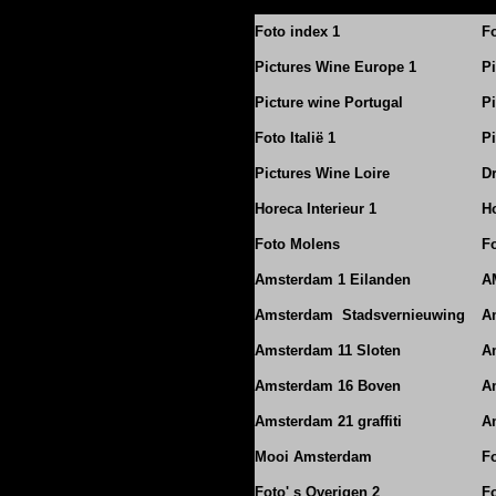
Foto index 1
Fo
Pictures Wine Europe 1
P
Picture wine Portugal
Pi
Foto Italië 1
Pi
Pictures Wine Loire
D
Horeca Interieur 1
Ho
Foto Molens
F
Amsterdam 1 Eilanden
A
Amsterdam Stadsvernieuwing
A
Amsterdam 11 Sloten
A
Amsterdam 16 Boven
A
Amsterdam 21 graffiti
A
Mooi Amsterdam
F
Foto' s Overigen 2
F