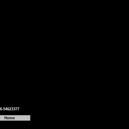
06-54623377
Home