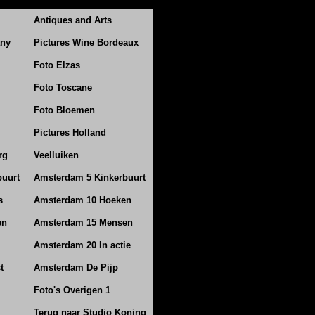
Antiques and Arts
any
Pictures Wine Bordeaux
Foto Elzas
Foto Toscane
Foto Bloemen
Pictures Holland
rg
Veelluiken
buurt
Amsterdam 5 Kinkerbuurt
s
Amsterdam 10 Hoeken
en
Amsterdam 15 Mensen
Amsterdam 20 In actie
t
Amsterdam De Pijp
Foto's Overigen 1
Terug naar Studio Koning