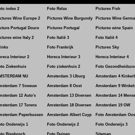
to index 2
Foto Relax
Pictures Fish
ictures Wine Europe 2
Pictures Wine Burgundy
Pictures Wine Germ
cture Portugal Douro
Pictures Portugal
Pictures wine Spain
ctures wine Italy 2
Foto Italië 3
Foto Italië 4
rinks
Foto Frankrijk
Pictures Sky
reca Interieur 2
Horeca Interieur 3
Horeca Interieur 4
oto Ziekenhuis
Foto ziekenhuis 2
Foto Gezondheidszo
MSTERDAM NU
Amsterdam 3 IJburg
Amsterdam 4 Kinker
msterdam 7 Sneeuw
Amsterdam 8 Oost
Amsterdam 9 Winkel
msterdam 12 Auto's
Amsterdam 13 Diversen
Amsterdam 14 Mens
msterdam 17 Torens
Amsterdam 18 Diversen
Amsterdam 19 OW
msterdam Peperbussen
Amsterdam Albert Cuyp
Foto Amsterdam Oos
oto Onderwijs 1
Foto Onderwijs 2
Foto Onderwijs 3
oto Biesbosch
Foto Duinen
Sitemap