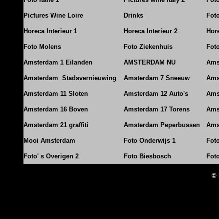
Pictures Wine Loire
Drinks
Foto
Horeca Interieur 1
Horeca Interieur 2
Hore
Foto Molens
Foto Ziekenhuis
Foto
Amsterdam 1 Eilanden
AMSTERDAM NU
Ams
Amsterdam Stadsvernieuwing
Amsterdam 7 Sneeuw
Ams
Amsterdam 11 Sloten
Amsterdam 12 Auto's
Ams
Amsterdam 16 Boven
Amsterdam 17 Torens
Ams
Amsterdam 21 graffiti
Amsterdam Peperbussen
Ams
Mooi Amsterdam
Foto Onderwijs 1
Fot
Foto' s Overigen 2
Foto Biesbosch
Fot
© 