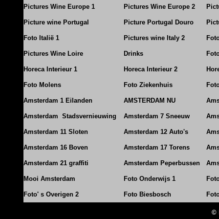
Pictures Wine Europe 1
Pictures Wine Europe 2
Pic
Picture wine Portugal
Picture Portugal Douro
Pict
Foto Italië 1
Pictures wine Italy 2
Foto
Pictures Wine Loire
Drinks
Foto
Horeca Interieur 1
Horeca Interieur 2
Hore
Foto Molens
Foto Ziekenhuis
Foto
Amsterdam 1 Eilanden
AMSTERDAM NU
Ams
Amsterdam Stadsvernieuwing
Amsterdam 7 Sneeuw
Ams
Amsterdam 11 Sloten
Amsterdam 12 Auto's
Ams
Amsterdam 16 Boven
Amsterdam 17 Torens
Ams
Amsterdam 21 graffiti
Amsterdam Peperbussen
Ams
Mooi Amsterdam
Foto Onderwijs 1
Fot
Foto' s Overigen 2
Foto Biesbosch
Fot
© 