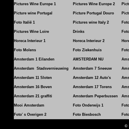
Pictures Wine Europe 1
Pictures Wine Europe 2
Pic
Picture wine Portugal
Picture Portugal Douro
Pict
Foto Italië 1
Pictures wine Italy 2
Foto
Pictures Wine Loire
Drinks
Foto
Horeca Interieur 1
Horeca Interieur 2
Hore
Foto Molens
Foto Ziekenhuis
Foto
Amsterdam 1 Eilanden
AMSTERDAM NU
Ams
Amsterdam Stadsvernieuwing
Amsterdam 7 Sneeuw
Ams
Amsterdam 11 Sloten
Amsterdam 12 Auto's
Ams
Amsterdam 16 Boven
Amsterdam 17 Torens
Ams
Amsterdam 21 graffiti
Amsterdam Peperbussen
Ams
Mooi Amsterdam
Foto Onderwijs 1
Fot
Foto' s Overigen 2
Foto Biesbosch
Fot
© 