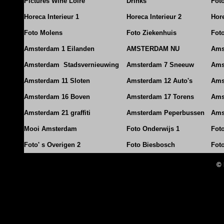
Pictures Wine Loire
Drinks
Foto
Horeca Interieur 1
Horeca Interieur 2
Hore
Foto Molens
Foto Ziekenhuis
Foto
Amsterdam 1 Eilanden
AMSTERDAM NU
Ams
Amsterdam Stadsvernieuwing
Amsterdam 7 Sneeuw
Ams
Amsterdam 11 Sloten
Amsterdam 12 Auto's
Ams
Amsterdam 16 Boven
Amsterdam 17 Torens
Ams
Amsterdam 21 graffiti
Amsterdam Peperbussen
Ams
Mooi Amsterdam
Foto Onderwijs 1
Fot
Foto' s Overigen 2
Foto Biesbosch
Fot
© 