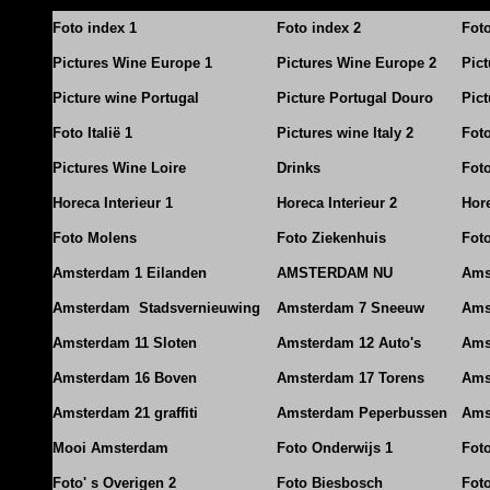
Foto index 1
Foto index 2
Fot
Pictures Wine Europe 1
Pictures Wine Europe 2
Pic
Picture wine Portugal
Picture Portugal Douro
Pict
Foto Italië 1
Pictures wine Italy 2
Foto
Pictures Wine Loire
Drinks
Foto
Horeca Interieur 1
Horeca Interieur 2
Hore
Foto Molens
Foto Ziekenhuis
Foto
Amsterdam 1 Eilanden
AMSTERDAM NU
Ams
Amsterdam Stadsvernieuwing
Amsterdam 7 Sneeuw
Ams
Amsterdam 11 Sloten
Amsterdam 12 Auto's
Ams
Amsterdam 16 Boven
Amsterdam 17 Torens
Ams
Amsterdam 21 graffiti
Amsterdam Peperbussen
Ams
Mooi Amsterdam
Foto Onderwijs 1
Fot
Foto' s Overigen 2
Foto Biesbosch
Fot