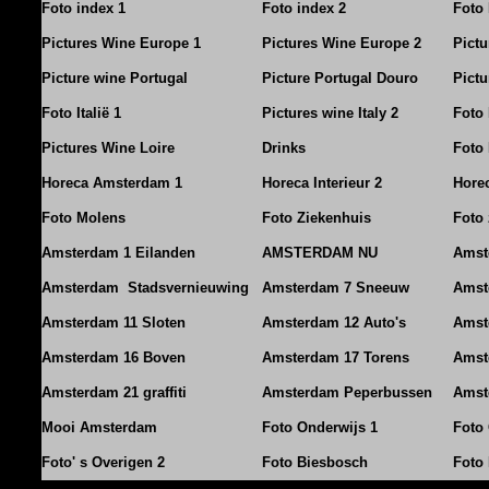
Foto index 1
Foto index 2
Foto 
Pictures Wine Europe 1
Pictures Wine Europe 2
Pict
Picture wine Portugal
Picture Portugal Douro
Pictu
Foto Italië 1
Pictures wine Italy 2
Foto 
Pictures Wine Loire
Drinks
Foto 
Horeca Amsterdam 1
Horeca Interieur 2
Horec
Foto Molens
Foto Ziekenhuis
Foto 
Amsterdam 1 Eilanden
AMSTERDAM NU
Amst
Amsterdam Stadsvernieuwing
Amsterdam 7 Sneeuw
Amst
Amsterdam 11 Sloten
Amsterdam 12 Auto's
Amst
Amsterdam 16 Boven
Amsterdam 17 Torens
Amst
Amsterdam 21 graffiti
Amsterdam Peperbussen
Amst
Mooi Amsterdam
Foto Onderwijs 1
Foto
Foto' s Overigen 2
Foto Biesbosch
Foto