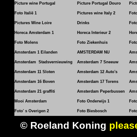
Picture wine Portugal
Picture Portugal Douro
Pict
Foto Italië 1
Pictures wine Italy 2
Foto
Pictures Wine Loire
Drinks
Foto
Horeca Amsterdam 1
Horeca Interieur 2
Hore
Foto Molens
Foto Ziekenhuis
Foto
Amsterdam 1 Eilanden
AMSTERDAM NU
Ams
Amsterdam Stadsvernieuwing
Amsterdam 7 Sneeuw
Ams
Amsterdam 11 Sloten
Amsterdam 12 Auto's
Ams
Amsterdam 16 Boven
Amsterdam 17 Torens
Ams
Amsterdam 21 graffiti
Amsterdam Peperbussen
Ams
Mooi Amsterdam
Foto Onderwijs 1
Fot
Foto' s Overigen 2
Foto Biesbosch
Fot
© Roeland Koning
pleas