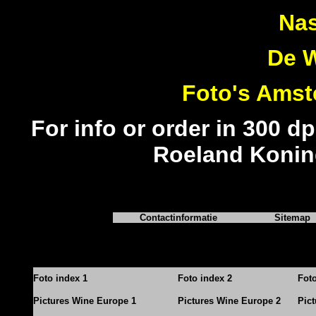
Nas
De W
Foto's Amst
For info or order in 300 dp
Roeland Konin
Contactinformatie
Sitemap
Foto index 1
Foto index 2
Fot
Pictures Wine Europe 1
Pictures Wine Europe 2
Pic