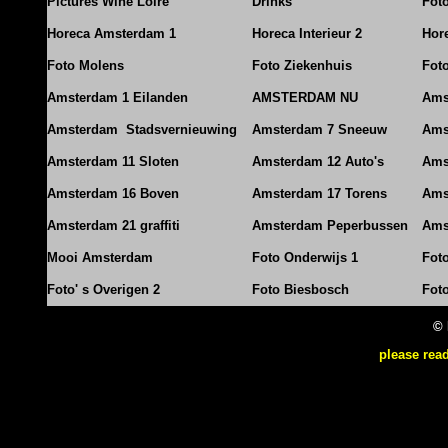
Pictures Wine Loire
Drinks
Foto
Horeca Amsterdam 1
Horeca Interieur 2
Hore
Foto Molens
Foto Ziekenhuis
Foto
Amsterdam 1 Eilanden
AMSTERDAM NU
Ams
Amsterdam Stadsvernieuwing
Amsterdam 7 Sneeuw
Ams
Amsterdam 11 Sloten
Amsterdam 12 Auto's
Ams
Amsterdam 16 Boven
Amsterdam 17 Torens
Ams
Amsterdam 21 graffiti
Amsterdam Peperbussen
Ams
Mooi Amsterdam
Foto Onderwijs 1
Fot
Foto' s Overigen 2
Foto Biesbosch
Fot
© 
please rea