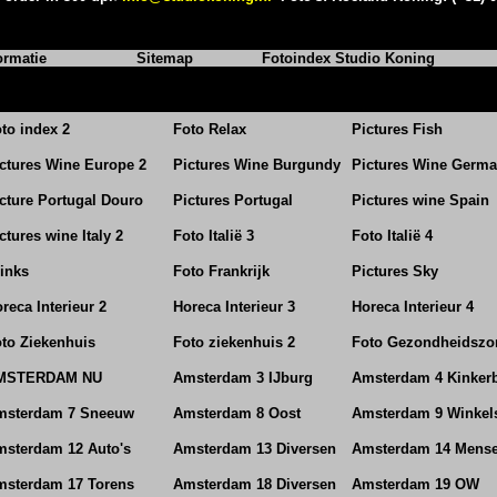
ormatie
Sitemap
Fotoindex Studio Koning
to index 2
Foto Relax
Pictures Fish
ctures Wine Europe 2
Pictures Wine Burgundy
Pictures Wine Germ
cture Portugal Douro
Pictures Portugal
Pictures wine Spain
ctures wine Italy 2
Foto Italië 3
Foto Italië 4
inks
Foto Frankrijk
Pictures Sky
reca Interieur 2
Horeca Interieur 3
Horeca Interieur 4
to Ziekenhuis
Foto ziekenhuis 2
Foto Gezondheidszo
MSTERDAM NU
Amsterdam 3 IJburg
Amsterdam 4 Kinker
msterdam 7 Sneeuw
Amsterdam 8 Oost
Amsterdam 9 Winkel
sterdam 12 Auto's
Amsterdam 13 Diversen
Amsterdam 14 Mens
msterdam 17 Torens
Amsterdam 18 Diversen
Amsterdam 19 OW