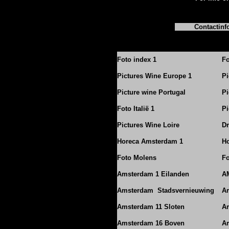
Contactinf
Foto index 1
Fo
Pictures Wine Europe 1
Pi
Picture wine Portugal
Pi
Foto Italië 1
Pi
Pictures Wine Loire
Dr
Horeca Amsterdam 1
Ho
Foto Molens
Fo
Amsterdam 1 Eilanden
A
Amsterdam Stadsvernieuwing
A
Amsterdam 11 Sloten
Am
Amsterdam 16 Boven
A