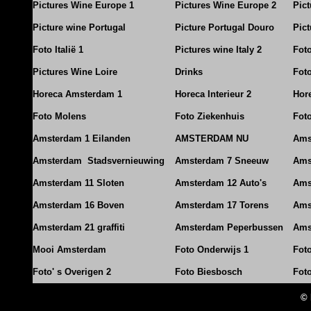
Pictures Wine Europe 1
Pictures Wine Europe 2
Pic
Picture wine Portugal
Picture Portugal Douro
Pict
Foto Italië 1
Pictures wine Italy 2
Foto
Pictures Wine Loire
Drinks
Foto
Horeca Amsterdam 1
Horeca Interieur 2
Hore
Foto Molens
Foto Ziekenhuis
Foto
Amsterdam 1 Eilanden
AMSTERDAM NU
Ams
Amsterdam Stadsvernieuwing
Amsterdam 7 Sneeuw
Ams
Amsterdam 11 Sloten
Amsterdam 12 Auto's
Ams
Amsterdam 16 Boven
Amsterdam 17 Torens
Ams
Amsterdam 21 graffiti
Amsterdam Peperbussen
Ams
Mooi Amsterdam
Foto Onderwijs 1
Fot
Foto' s Overigen 2
Foto Biesbosch
Fot
© 