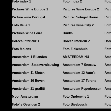
Foto index 1
Foto index 2
Fot
Pictures Wine Europe 1
Pictures Wine Europe 2
Pic
Picture wine Portugal
Picture Portugal Douro
Pict
Foto Italië 1
Pictures wine Italy 2
Foto
Pictures Wine Loire
Drinks
Foto
Horeca Interieur 1
Horeca Interieur 2
Hore
Foto Molens
Foto Ziekenhuis
Foto
Amsterdam 1 Eilanden
AMSTERDAM NU
Ams
Amsterdam Stadsvernieuwing
Amsterdam 7 Sneeuw
Ams
Amsterdam 11 Sloten
Amsterdam 12 Auto's
Ams
Amsterdam 16 Boven
Amsterdam 17 Torens
Ams
Amsterdam 21 graffiti
Amsterdam Peperbussen
Ams
Mooi Amsterdam
Foto Onderwijs 1
Fot
Foto' s Overigen 2
Foto Biesbosch
Fot