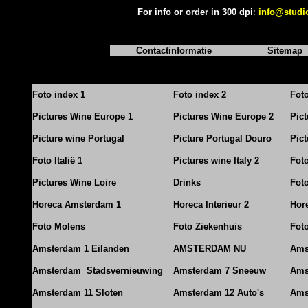
For info or order in 300 dpi
:
info@studi
Contactinformatie
Sitemap
Foto index 1
Foto index 2
Fot
Pictures Wine Europe 1
Pictures Wine Europe 2
Pic
Picture wine Portugal
Picture Portugal Douro
Pict
Foto Italië 1
Pictures wine Italy 2
Foto
Pictures Wine Loire
Drinks
Foto
Horeca Amsterdam 1
Horeca Interieur 2
Hore
Foto Molens
Foto Ziekenhuis
Foto
Amsterdam 1 Eilanden
AMSTERDAM NU
Ams
Amsterdam Stadsvernieuwing
Amsterdam 7 Sneeuw
Ams
Amsterdam 11 Sloten
Amsterdam 12 Auto's
Ams