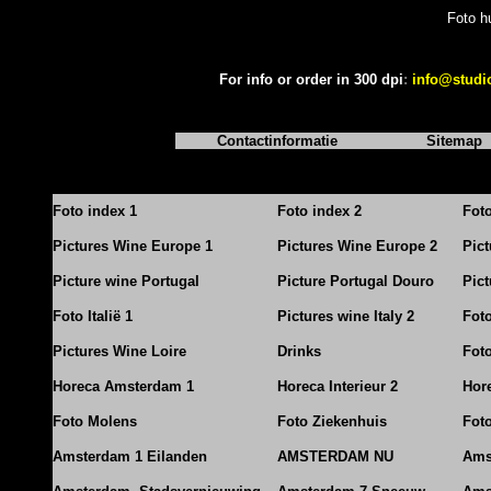
Foto h
For info or order in 300 dpi
:
info@studi
Contactinformatie
Sitemap
Foto index 1
Foto index 2
Fot
Pictures Wine Europe 1
Pictures Wine Europe 2
Pic
Picture wine Portugal
Picture Portugal Douro
Pict
Foto Italië 1
Pictures wine Italy 2
Foto
Pictures Wine Loire
Drinks
Foto
Horeca Amsterdam 1
Horeca Interieur 2
Hore
Foto Molens
Foto Ziekenhuis
Foto
Amsterdam 1 Eilanden
AMSTERDAM NU
Ams