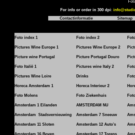
Fot
For info or order in 300 dpi
:
info@studi
Contactinformatie
Sitemap
Foto index 1
Foto index 2
Fot
Pictures Wine Europe 1
Pictures Wine Europe 2
Pic
Picture wine Portugal
Picture Portugal Douro
Pict
Foto Italië 1
Pictures wine Italy 2
Foto
Pictures Wine Loire
Drinks
Foto
Horeca Amsterdam 1
Horeca Interieur 2
Hore
Foto Molens
Foto Ziekenhuis
Foto
Amsterdam 1 Eilanden
AMSTERDAM NU
Ams
Amsterdam Stadsvernieuwing
Amsterdam 7 Sneeuw
Ams
Amsterdam 11 Sloten
Amsterdam 12 Auto's
Ams
Amsterdam 16 Boven
Amsterdam 17 Torens
Ams