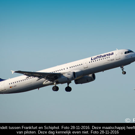
delt tussen Frankfurt en Schiphol. Foto 28-11-2016. Deze maatschappij hee
van piloten. Deze dag kennelijk even niet. Foto 28-11-2016