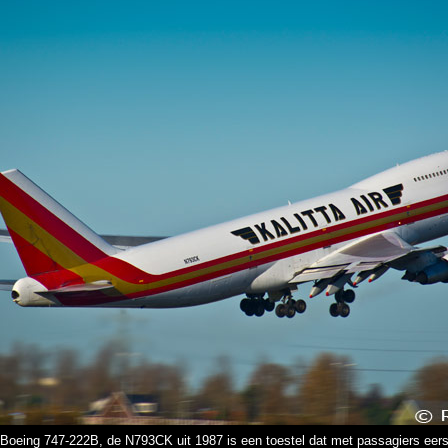
r Boeing 747-222B, de N793CK uit 1987 is een toestel dat met passagiers eer