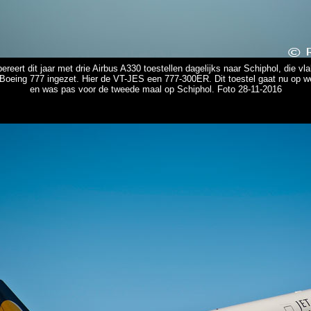
ereert dit jaar met drie Airbus A330 toestellen dagelijks naar Schiphol, die vl
en Boeing 777 ingezet. Hier de VT-JES een 777-300ER. Dit toestel gaat nu op
en was pas voor de tweede maal op Schiphol. Foto 28-11-2016