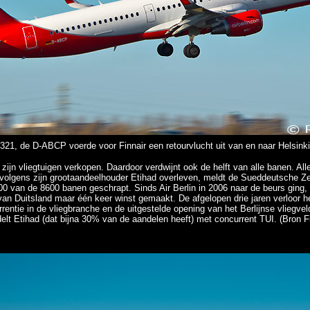
A321, de D-ABCP voerde voor Finnair een retourvlucht uit van en naar Helsink
n zijn vliegtuigen verkopen. Daardoor verdwijnt ook de helft van alle banen. 
 volgens zijn grootaandeelhouder Etihad overleven, meldt de Sueddeutsche
00 van de 8600 banen geschrapt. Sinds Air Berlin in 2006 naar de beurs ging,
an Duitsland maar één keer winst gemaakt. De afgelopen drie jaren verloor he
entie in de vliegbranche en de uitgestelde opening van het Berlijnse vliegve
elt Etihad (dat bijna 30% van de aandelen heeft) met concurrent TUI. (Bron F