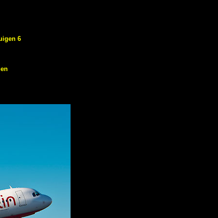
uigen 6
gen