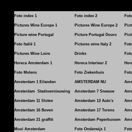
Foto index 1
Foto index 2
Fot
Pictures Wine Europe 1
Pictures Wine Europe 2
Pic
Picture wine Portugal
Picture Portugal Douro
Pict
Foto Italië 1
Pictures wine Italy 2
Foto
Pictures Wine Loire
Drinks
Foto
Horeca Amsterdam 1
Horeca Interieur 2
Hore
Foto Molens
Foto Ziekenhuis
Foto
Amsterdam 1 Eilanden
AMSTERDAM NU
Ams
Amsterdam Stadsvernieuwing
Amsterdam 7 Sneeuw
Ams
Amsterdam 11 Sloten
Amsterdam 12 Auto's
Ams
Amsterdam 16 Boven
Amsterdam 17 Torens
Ams
Amsterdam 21 graffiti
Amsterdam Peperbussen
Ams
Mooi Amsterdam
Foto Onderwijs 1
Fot