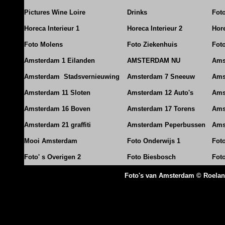
Pictures Wine Loire
Drinks
Foto
Horeca Interieur 1
Horeca Interieur 2
Hore
Foto Molens
Foto Ziekenhuis
Foto
Amsterdam 1 Eilanden
AMSTERDAM NU
Ams
Amsterdam Stadsvernieuwing
Amsterdam 7 Sneeuw
Ams
Amsterdam 11 Sloten
Amsterdam 12 Auto's
Ams
Amsterdam 16 Boven
Amsterdam 17 Torens
Ams
Amsterdam 21 graffiti
Amsterdam Peperbussen
Ams
Mooi Amsterdam
Foto Onderwijs 1
Fot
Foto' s Overigen 2
Foto Biesbosch
Fot
Foto's van Amsterdam © Roela