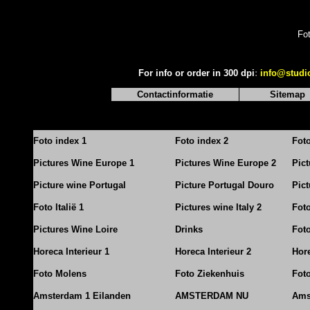
Fo
For info or order in 300 dpi
:
info@studi
Contactinformatie
Sitemap
Foto index 1
Foto index 2
Fot
Pictures Wine Europe 1
Pictures Wine Europe 2
Pic
Picture wine Portugal
Picture Portugal Douro
Pict
Foto Italië 1
Pictures wine Italy 2
Foto
Pictures Wine Loire
Drinks
Foto
Horeca Interieur 1
Horeca Interieur 2
Hore
Foto Molens
Foto Ziekenhuis
Foto
Amsterdam 1 Eilanden
AMSTERDAM NU
Ams