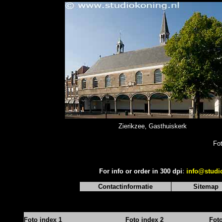
Zierikzee, Gasthuiskerk
Fo
For info or order in 300 dpi
:
info@studi
Contactinformatie
Sitemap
Foto index 1
Foto index 2
Fot