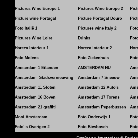
Pictures Wine Europe 1
Pictures Wine Europe 2
Pic
Picture wine Portugal
Picture Portugal Douro
Pict
Foto Italië 1
Pictures wine Italy 2
Foto
Pictures Wine Loire
Drinks
Foto
Horeca Interieur 1
Horeca Interieur 2
Hore
Foto Molens
Foto Ziekenhuis
Foto
Amsterdam 1 Eilanden
AMSTERDAM NU
Ams
Amsterdam Stadsvernieuwing
Amsterdam 7 Sneeuw
Ams
Amsterdam 11 Sloten
Amsterdam 12 Auto's
Ams
Amsterdam 16 Boven
Amsterdam 17 Torens
Ams
Amsterdam 21 graffiti
Amsterdam Peperbussen
Ams
Mooi Amsterdam
Foto Onderwijs 1
Fot
Foto' s Overigen 2
Foto Biesbosch
Fot