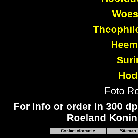
Woest
Theophil
Heems
Suri
Hod
Foto R
For info or order in 300 dp
Roeland Konin
Contactinformatie
Sitemap