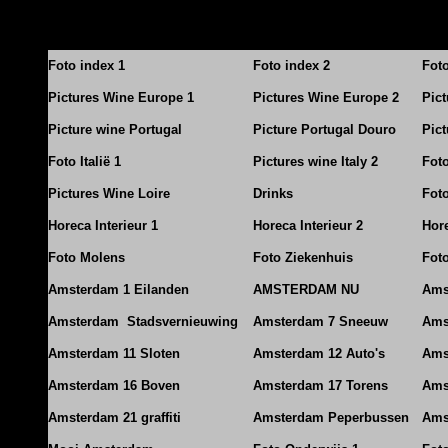
Foto index 1
Foto index 2
Fot
Pictures Wine Europe 1
Pictures Wine Europe 2
Pic
Picture wine Portugal
Picture Portugal Douro
Pict
Foto Italië 1
Pictures wine Italy 2
Foto
Pictures Wine Loire
Drinks
Foto
Horeca Interieur 1
Horeca Interieur 2
Hore
Foto Molens
Foto Ziekenhuis
Foto
Amsterdam 1 Eilanden
AMSTERDAM NU
Ams
Amsterdam Stadsvernieuwing
Amsterdam 7 Sneeuw
Ams
Amsterdam 11 Sloten
Amsterdam 12 Auto's
Ams
Amsterdam 16 Boven
Amsterdam 17 Torens
Ams
Amsterdam 21 graffiti
Amsterdam Peperbussen
Ams