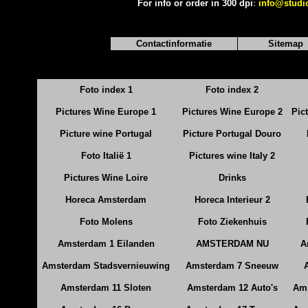
For info or order in 300 dpi
:
info@studi
Contactinformatie
Sitemap
Foto index 1
Foto index 2
Pictures Wine Europe 1
Pictures Wine Europe 2
Pic
Picture wine Portugal
Picture Portugal Douro
Foto Italië 1
Pictures wine Italy 2
Pictures Wine Loire
Drinks
Horeca Amsterdam
Horeca Interieur 2
Foto Molens
Foto Ziekenhuis
Amsterdam 1 Eilanden
AMSTERDAM NU
A
Amsterdam Stadsvernieuwing
Amsterdam 7 Sneeuw
Amsterdam 11 Sloten
Amsterdam 12 Auto's
Ams