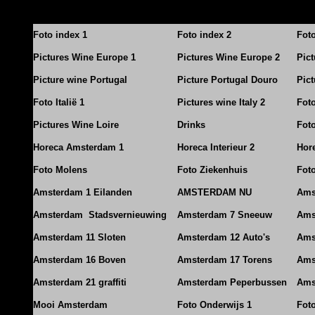
Foto index 1
Foto index 2
Fot
Pictures Wine Europe 1
Pictures Wine Europe 2
Pic
Picture wine Portugal
Picture Portugal Douro
Pict
Foto Italië 1
Pictures wine Italy 2
Foto
Pictures Wine Loire
Drinks
Foto
Horeca Amsterdam 1
Horeca Interieur 2
Hore
Foto Molens
Foto Ziekenhuis
Foto
Amsterdam 1 Eilanden
AMSTERDAM NU
Ams
Amsterdam Stadsvernieuwing
Amsterdam 7 Sneeuw
Ams
Amsterdam 11 Sloten
Amsterdam 12 Auto's
Ams
Amsterdam 16 Boven
Amsterdam 17 Torens
Ams
Amsterdam 21 graffiti
Amsterdam Peperbussen
Ams
Mooi Amsterdam
Foto Onderwijs 1
Fot