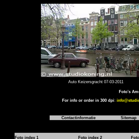
Auto Keizersgracht 07-03-2011
Foto's Am
For info or order in 300 dpi
:
info@studi
Contactinformatie
Sitemap
Foto index 1
Foto index 2
Fot