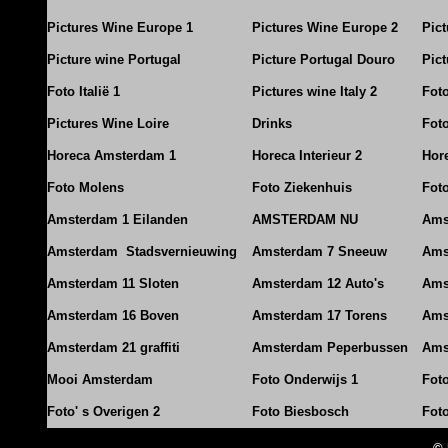
Pictures Wine Europe 1
Pictures Wine Europe 2
Pic
Picture wine Portugal
Picture Portugal Douro
Pict
Foto Italië 1
Pictures wine Italy 2
Foto
Pictures Wine Loire
Drinks
Foto
Horeca Amsterdam 1
Horeca Interieur 2
Hore
Foto Molens
Foto Ziekenhuis
Foto
Amsterdam 1 Eilanden
AMSTERDAM NU
Ams
Amsterdam Stadsvernieuwing
Amsterdam 7 Sneeuw
Ams
Amsterdam 11 Sloten
Amsterdam 12 Auto's
Ams
Amsterdam 16 Boven
Amsterdam 17 Torens
Ams
Amsterdam 21 graffiti
Amsterdam Peperbussen
Ams
Mooi Amsterdam
Foto Onderwijs 1
Fot
Foto' s Overigen 2
Foto Biesbosch
Fot