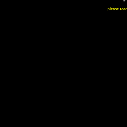
© 
please rea