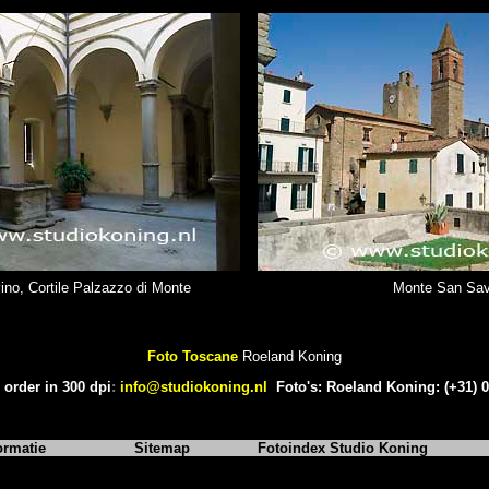
no, Cortile Palzazzo di Monte
Monte San Sav
Foto Toscane
Roeland Koning
 order in 300 dpi
:
info@studiokoning.nl
Foto's: Roeland Koning: (+31) 
ormatie
Sitemap
Fotoindex Studio Koning