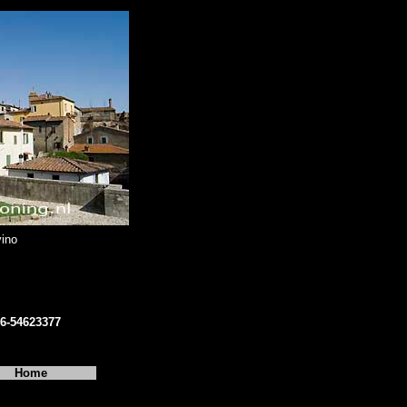
ino
06-54623377
Home