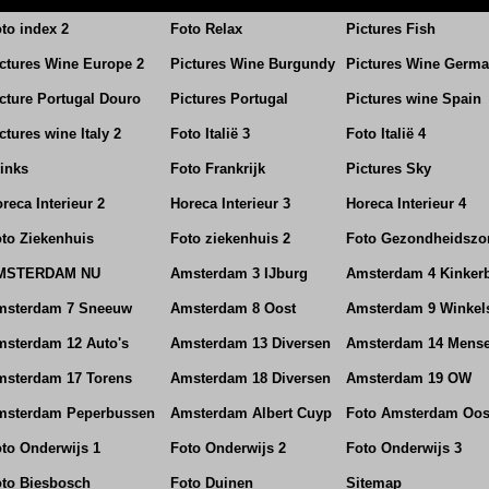
to index 2
Foto Relax
Pictures Fish
ctures Wine Europe 2
Pictures Wine Burgundy
Pictures Wine Germ
cture Portugal Douro
Pictures Portugal
Pictures wine Spain
ctures wine Italy 2
Foto Italië 3
Foto Italië 4
inks
Foto Frankrijk
Pictures Sky
reca Interieur 2
Horeca Interieur 3
Horeca Interieur 4
to Ziekenhuis
Foto ziekenhuis 2
Foto Gezondheidszo
MSTERDAM NU
Amsterdam 3 IJburg
Amsterdam 4 Kinker
msterdam 7 Sneeuw
Amsterdam 8 Oost
Amsterdam 9 Winkel
sterdam 12 Auto's
Amsterdam 13 Diversen
Amsterdam 14 Mens
msterdam 17 Torens
Amsterdam 18 Diversen
Amsterdam 19 OW
msterdam Peperbussen
Amsterdam Albert Cuyp
Foto Amsterdam Oos
to Onderwijs 1
Foto Onderwijs 2
Foto Onderwijs 3
to Biesbosch
Foto Duinen
Sitemap