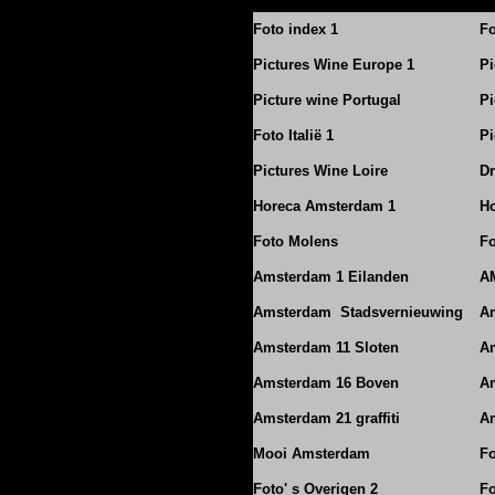
Foto index 1
Fo
Pictures Wine Europe 1
Pi
Picture wine Portugal
Pi
Foto Italië 1
Pi
Pictures Wine Loire
Dr
Horeca Amsterdam 1
Ho
Foto Molens
Fo
Amsterdam 1 Eilanden
A
Amsterdam Stadsvernieuwing
A
Amsterdam 11 Sloten
Am
Amsterdam 16 Boven
A
Amsterdam 21 graffiti
A
Mooi Amsterdam
Fo
Foto' s Overigen 2
Fo