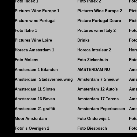
Foto index 1
Foto index 2
Fot
Pictures Wine Europe 1
Pictures Wine Europe 2
Pic
Picture wine Portugal
Picture Portugal Douro
Pict
Foto Italië 1
Pictures wine Italy 2
Foto
Pictures Wine Loire
Drinks
Foto
Horeca Amsterdam 1
Horeca Interieur 2
Hore
Foto Molens
Foto Ziekenhuis
Foto
Amsterdam 1 Eilanden
AMSTERDAM NU
Ams
Amsterdam Stadsvernieuwing
Amsterdam 7 Sneeuw
Ams
Amsterdam 11 Sloten
Amsterdam 12 Auto's
Ams
Amsterdam 16 Boven
Amsterdam 17 Torens
Ams
Amsterdam 21 graffiti
Amsterdam Peperbussen
Ams
Mooi Amsterdam
Foto Onderwijs 1
Fot
Foto' s Overigen 2
Foto Biesbosch
Fot