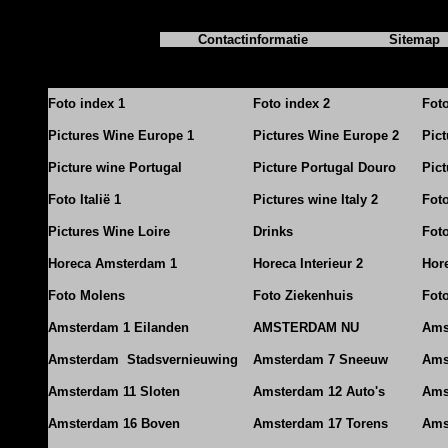
Contactinformatie
Sitemap
Foto index 1
Foto index 2
Fot
Pictures Wine Europe 1
Pictures Wine Europe 2
Pic
Picture wine Portugal
Picture Portugal Douro
Pict
Foto Italië 1
Pictures wine Italy 2
Foto
Pictures Wine Loire
Drinks
Foto
Horeca Amsterdam 1
Horeca Interieur 2
Hore
Foto Molens
Foto Ziekenhuis
Foto
Amsterdam 1 Eilanden
AMSTERDAM NU
Ams
Amsterdam Stadsvernieuwing
Amsterdam 7 Sneeuw
Ams
Amsterdam 11 Sloten
Amsterdam 12 Auto's
Ams
Amsterdam 16 Boven
Amsterdam 17 Torens
Ams